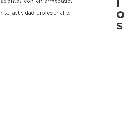
I
 pacientes con enfermedades
O
n su actividad profesional en
S