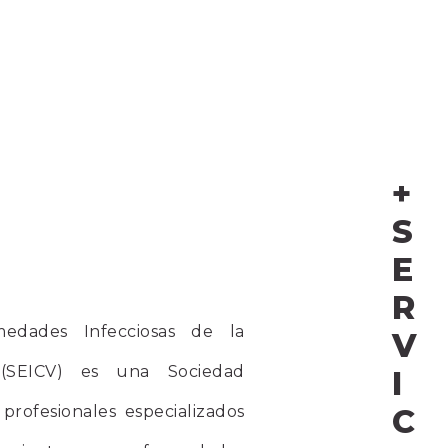
+
S
E
R
edades Infecciosas de la
V
(SEICV) es una Sociedad
I
 profesionales especializados
C