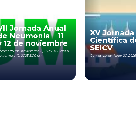
VII Jornada Anual
XV Jornada
de Neumonía – 11
Científica d
y 12 de noviembre
SEICV
omenzó en
noviembre 11, 2025 8:00 am
a
oviembre 12, 2025 5:00 pm
Comenzó en
junio 20, 2025