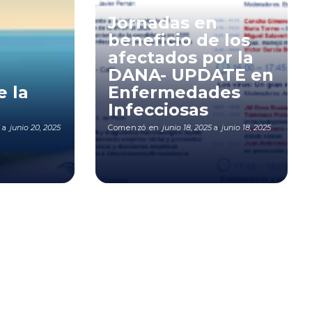
Jornadas en
beneficio de los
afectados por la
DANA- UPDATE en
e la
Enfermedades
Infecciosas
a
junio 20, 2025
Comenzó en
junio 18, 2025
a
junio 18, 2025