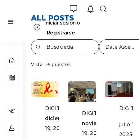
ALL POSTS
Iniciar sesión o
Registrarse
Vista 1-5 puestos
DIGITAL
DIGITA
DIGITAL
diciembre
noviembre
julio 19,
19, 2025
19, 2025
2025